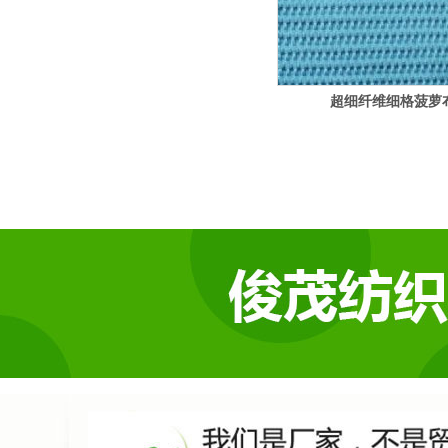
超细纤维细格菠萝