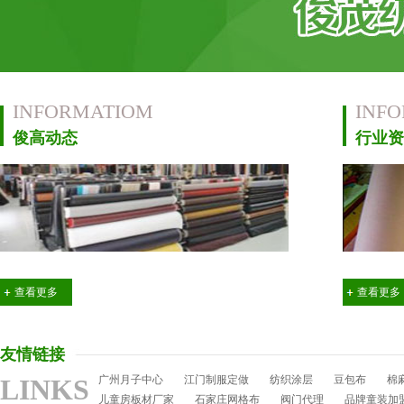
INFORMATIOM
INF
俊高动态
行业资
查看更多
查看更多
友情链接
LINKS
广州月子中心
江门制服定做
纺织涂层
豆包布
棉
儿童房板材厂家
石家庄网格布
阀门代理
品牌童装加