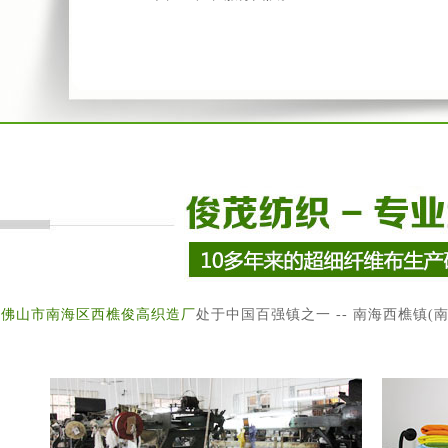
佛山市南海区西樵俊高织造厂
处于中国百强镇之一 -- 南海西樵镇