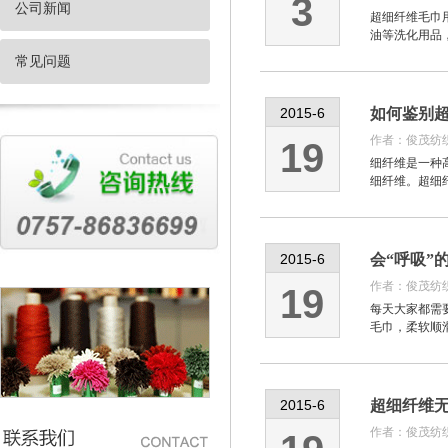
3
公司新闻
超细纤维毛巾
油等洗化用品
常见问题
2015-6
如何鉴别
作者：
俊茂纺
19
细纤维是一种高
细纤维。超细
2015-6
会“呼吸”的
作者：
俊茂纺
19
每天大家都需
毛巾，柔软顺
2015-6
超细纤维
作者：
俊茂纺